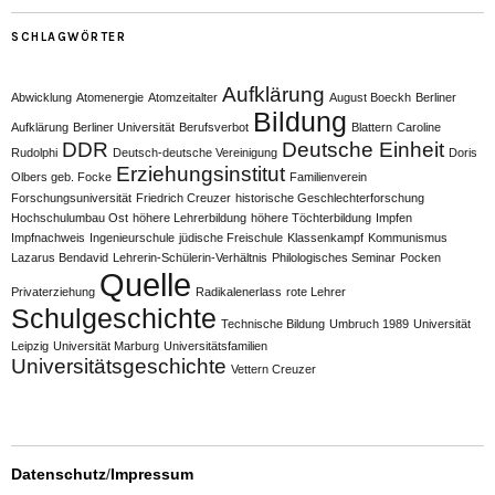
SCHLAGWÖRTER
Aufklärung
Abwicklung
Atomenergie
Atomzeitalter
August Boeckh
Berliner
Bildung
Aufklärung
Berliner Universität
Berufsverbot
Blattern
Caroline
DDR
Deutsche Einheit
Rudolphi
Deutsch-deutsche Vereinigung
Doris
Erziehungsinstitut
Olbers geb. Focke
Familienverein
Forschungsuniversität
Friedrich Creuzer
historische Geschlechterforschung
Hochschulumbau Ost
höhere Lehrerbildung
höhere Töchterbildung
Impfen
Impfnachweis
Ingenieurschule
jüdische Freischule
Klassenkampf
Kommunismus
Lazarus Bendavid
Lehrerin-Schülerin-Verhältnis
Philologisches Seminar
Pocken
Quelle
Privaterziehung
Radikalenerlass
rote Lehrer
Schulgeschichte
Technische Bildung
Umbruch 1989
Universität
Leipzig
Universität Marburg
Universitätsfamilien
Universitätsgeschichte
Vettern Creuzer
Datenschutz
/
Impressum