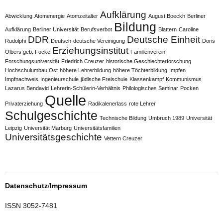
Aufklärung
Abwicklung
Atomenergie
Atomzeitalter
August Boeckh
Berliner
Bildung
Aufklärung
Berliner Universität
Berufsverbot
Blattern
Caroline
DDR
Deutsche Einheit
Rudolphi
Deutsch-deutsche Vereinigung
Doris
Erziehungsinstitut
Olbers geb. Focke
Familienverein
Forschungsuniversität
Friedrich Creuzer
historische Geschlechterforschung
Hochschulumbau Ost
höhere Lehrerbildung
höhere Töchterbildung
Impfen
Impfnachweis
Ingenieurschule
jüdische Freischule
Klassenkampf
Kommunismus
Lazarus Bendavid
Lehrerin-Schülerin-Verhältnis
Philologisches Seminar
Pocken
Quelle
Privaterziehung
Radikalenerlass
rote Lehrer
Schulgeschichte
Technische Bildung
Umbruch 1989
Universität
Leipzig
Universität Marburg
Universitätsfamilien
Universitätsgeschichte
Vettern Creuzer
Datenschutz
/
Impressum
ISSN 3052-7481